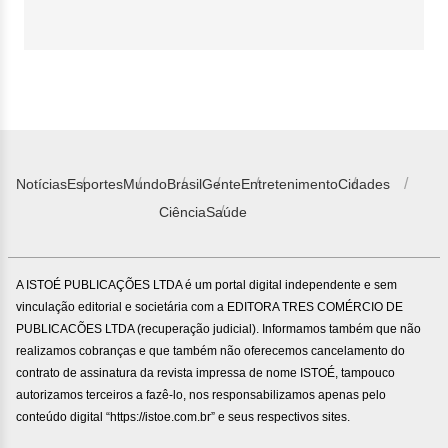
Notícias
Esportes
Mundo
Brasil
Gente
Entretenimento
Cidades
Ciência
Saúde
A ISTOÉ PUBLICAÇÕES LTDA é um portal digital independente e sem
vinculação editorial e societária com a EDITORA TRES COMÉRCIO DE
PUBLICACÕES LTDA (recuperação judicial). Informamos também que não
realizamos cobranças e que também não oferecemos cancelamento do
contrato de assinatura da revista impressa de nome ISTOÉ, tampouco
autorizamos terceiros a fazê-lo, nos responsabilizamos apenas pelo
conteúdo digital “https://istoe.com.br” e seus respectivos sites.