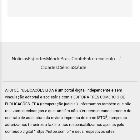
Notícias
Esportes
Mundo
Brasil
Gente
Entretenimento
Cidades
Ciência
Saúde
A ISTOÉ PUBLICAÇÕES LTDA é um portal digital independente e sem
vinculação editorial e societária com a EDITORA TRES COMÉRCIO DE
PUBLICACÕES LTDA (recuperação judicial). Informamos também que não
realizamos cobranças e que também não oferecemos cancelamento do
contrato de assinatura da revista impressa de nome ISTOÉ, tampouco
autorizamos terceiros a fazê-lo, nos responsabilizamos apenas pelo
conteúdo digital “https://istoe.com.br” e seus respectivos sites.