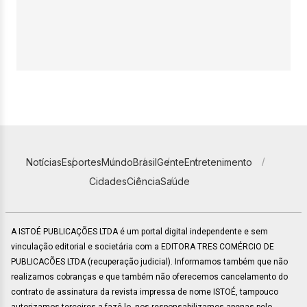
Notícias
Esportes
Mundo
Brasil
Gente
Entretenimento
Cidades
Ciência
Saúde
A ISTOÉ PUBLICAÇÕES LTDA é um portal digital independente e sem
vinculação editorial e societária com a EDITORA TRES COMÉRCIO DE
PUBLICACÕES LTDA (recuperação judicial). Informamos também que não
realizamos cobranças e que também não oferecemos cancelamento do
contrato de assinatura da revista impressa de nome ISTOÉ, tampouco