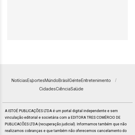
Notícias
Esportes
Mundo
Brasil
Gente
Entretenimento
Cidades
Ciência
Saúde
A ISTOÉ PUBLICAÇÕES LTDA é um portal digital independente e sem
vinculação editorial e societária com a EDITORA TRES COMÉRCIO DE
PUBLICACÕES LTDA (recuperação judicial). Informamos também que não
realizamos cobranças e que também não oferecemos cancelamento do