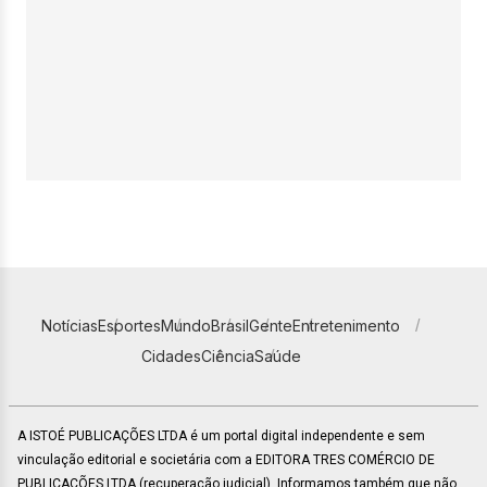
Notícias
Esportes
Mundo
Brasil
Gente
Entretenimento
Cidades
Ciência
Saúde
A ISTOÉ PUBLICAÇÕES LTDA é um portal digital independente e sem
vinculação editorial e societária com a EDITORA TRES COMÉRCIO DE
PUBLICACÕES LTDA (recuperação judicial). Informamos também que não