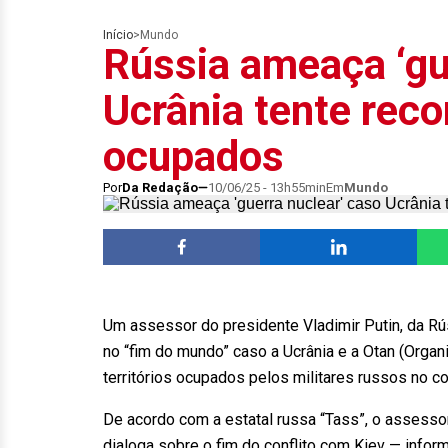
Início
>
Mundo
Rússia ameaça ‘gu
Ucrânia tente recon
ocupados
Por
Da Redação
10/06/25 - 13h55min
Em
Mundo
Um assessor do presidente Vladimir Putin, da Rús
no “fim do mundo” caso a Ucrânia e a Otan (Organ
territórios ocupados pelos militares russos no co
De acordo com a estatal russa “Tass”, o assesso
dialoga sobre o fim do conflito com Kiev — info