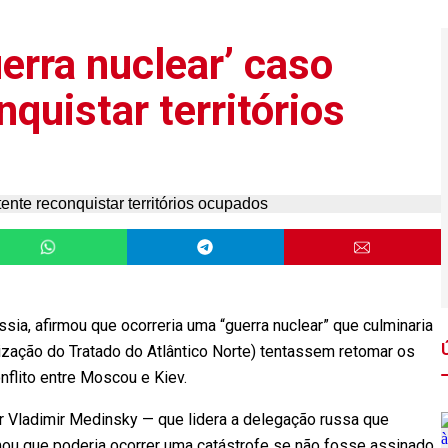
erra nuclear’ caso
quistar territórios
sia, afirmou que ocorreria uma “guerra nuclear” que culminaria
ização do Tratado do Atlântico Norte) tentassem retomar os
nflito entre Moscou e Kiev.
r Vladimir Medinsky — que lidera a delegação russa que
rmou que poderia ocorrer uma catástrofe se não fosse assinado