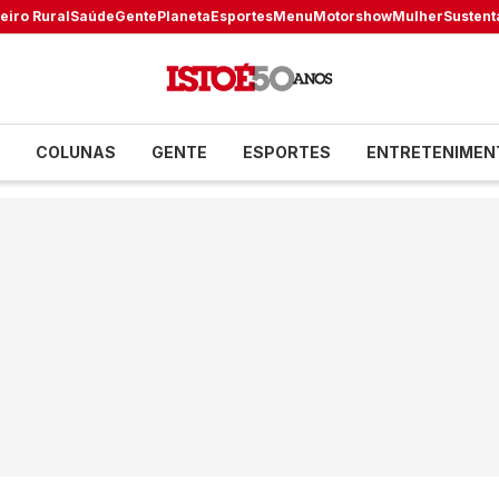
eiro Rural
Saúde
Gente
Planeta
Esportes
Menu
Motorshow
Mulher
Sustent
COLUNAS
GENTE
ESPORTES
ENTRETENIMEN