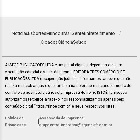
Notícias
Esportes
Mundo
Brasil
Gente
Entretenimento
Cidades
Ciência
Saúde
A ISTOÉ PUBLICAÇÕES LTDA é um portal digital independente e sem
vinculação editorial e societária com a EDITORA TRES COMÉRCIO DE
PUBLICACÕES LTDA (recuperação judicial). Informamos também que não
realizamos cobranças e que também não oferecemos cancelamento do
contrato de assinatura da revista impressa de nome ISTOÉ, tampouco
autorizamos terceiros a fazê-lo, nos responsabilizamos apenas pelo
conteúdo digital “https://istoe.com.br” e seus respectivos sites.
Política de
Assessoria de imprensa:
|
Privacidade
grupoentre.imprensa@agenciafr.com.br