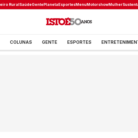
eiro Rural
Saúde
Gente
Planeta
Esportes
Menu
Motorshow
Mulher
Sustent
COLUNAS
GENTE
ESPORTES
ENTRETENIMEN