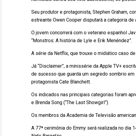
Seu produtor e protagonista, Stephen Graham, co
estreante Owen Cooper disputará a categoria de a
O jovem concorrerá com o veterano espanhol Jav
“Monstros: A história de Lyle e Erik Menéndez”.
A série da Netflix, que trouxe o midiático caso d
Já “Disclaimer”, a minissérie da Apple TV+ escrit
de sucesso que guarda um segredo sombrio em s
protagonista Cate Blanchett.
Os indicados nas principais categorias foram a
e Brenda Song (“The Last Showgirl”).
Os membros da Academia de Televisão americana
A 77ª cerimônia do Emmy será realizada no dia 
Nate Bargatze.