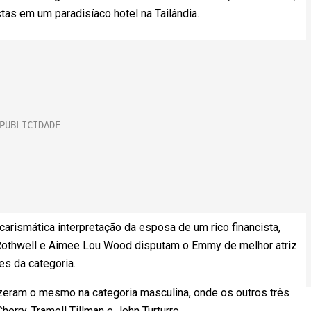
tas em um paradisíaco hotel na Tailândia.
arismática interpretação da esposa de um rico financista,
Rothwell e Aimee Lou Wood disputam o Emmy de melhor atriz
s da categoria.
zeram o mesmo na categoria masculina, onde os outros três
erry, Tramell Tillman e John Turturro.