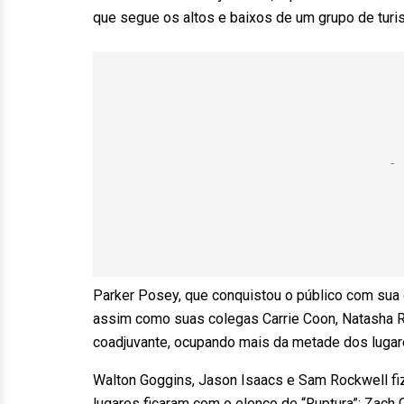
que segue os altos e baixos de um grupo de turis
Parker Posey, que conquistou o público com sua c
assim como suas colegas Carrie Coon, Natasha 
coadjuvante, ocupando mais da metade dos lugare
Walton Goggins, Jason Isaacs e Sam Rockwell fi
lugares ficaram com o elenco de “Ruptura”: Zach Ch