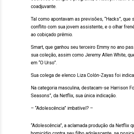
coadjuvante.
Tal como apontavam as previsões, “Hacks”, que 
conflito com sua jovem assistente, e o olhar fr
ao cobiçado prêmio.
Smart, que ganhou seu terceiro Emmy no ano pass
sua coleção, assim como Jeremy Allen White, que
em “O Urso”.
Sua colega de elenco Liza Colón-Zayas foi indic
Na categoria masculina, destacam-se Harrison For
Seasons”, da Netflix, sua única indicação.
– “Adolescência” imbatível? –
“Adolescência”, a aclamada produção da Netflix
homicídio contra seu filho adolescente, se posici