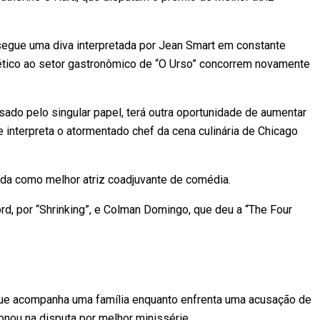
segue uma diva interpretada por Jean Smart em constante
enético ao setor gastronômico de “O Urso” concorrem novamente
ado pelo singular papel, terá outra oportunidade de aumentar
 interpreta o atormentado chef da cena culinária de Chicago
ada como melhor atriz coadjuvante de comédia.
d, por “Shrinking”, e Colman Domingo, que deu a “The Four
 que acompanha uma família enquanto enfrenta uma acusação de
onou na disputa por melhor minissérie.