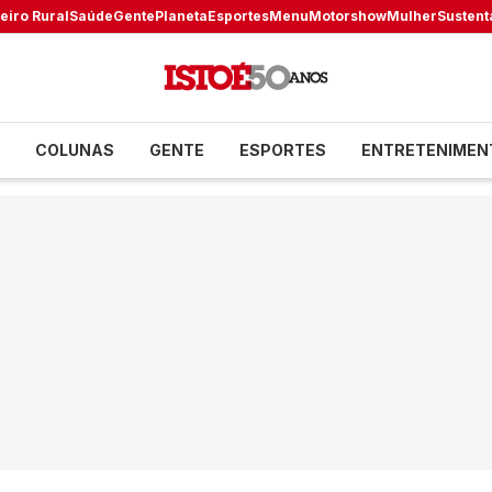
eiro Rural
Saúde
Gente
Planeta
Esportes
Menu
Motorshow
Mulher
Sustent
COLUNAS
GENTE
ESPORTES
ENTRETENIMEN