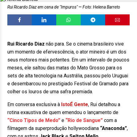
Rui Ricardo Diaz em cena de "Impuros"
Foto: Helena Barreto
Rui Ricardo Diaz
não para. Se o cinema brasileiro vive
um momento de efervescência, o ator mineiro é um dos
seus motores mais potentes. Em um intervalo de poucos
meses, ele saltou das matas do Mato Grosso para os
sets de alta tecnologia na Austrália, passou pelo Uruguai
e desembarcou no prestigiado Festival de Gramado para
colher os louros de uma safra premiada.
Em conversa exclusiva à
IstoÉ Gente
, Rui detalhou a
rotina exaustiva de quem emendou o lançamento de
“Cinco Tipos de Medo”
e
“Rio de Sangue”
com a
filmagem da superprodução hollywoodiana
“Anaconda”
,
com os astros
Jack Black
e
Selton Mello
.