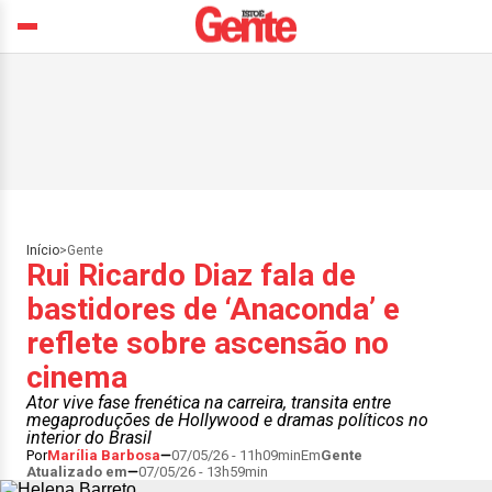
Início
>
Gente
Rui Ricardo Diaz fala de
bastidores de ‘Anaconda’ e
reflete sobre ascensão no
cinema
Ator vive fase frenética na carreira, transita entre
megaproduções de Hollywood e dramas políticos no
interior do Brasil
Por
Marília Barbosa
07/05/26 - 11h09min
Em
Gente
Atualizado em
07/05/26 - 13h59min