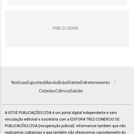
Notícias
Esportes
Mundo
Brasil
Gente
Entretenimento
Cidades
Ciência
Saúde
A ISTOÉ PUBLICAÇÕES LTDA é um portal digital independente e sem
vinculação editorial e societária com a EDITORA TRES COMÉRCIO DE
PUBLICACÕES LTDA (recuperação judicial). Informamos também que não
realizamos cobranças e que também não oferecemos cancelamento do