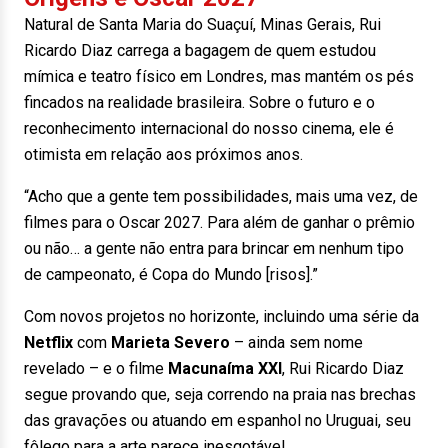
Natural de Santa Maria do Suaçuí, Minas Gerais, Rui
Ricardo Diaz carrega a bagagem de quem estudou
mímica e teatro físico em Londres, mas mantém os pés
fincados na realidade brasileira. Sobre o futuro e o
reconhecimento internacional do nosso cinema, ele é
otimista em relação aos próximos anos.
“Acho que a gente tem possibilidades, mais uma vez, de
filmes para o Oscar 2027. Para além de ganhar o prêmio
ou não… a gente não entra para brincar em nenhum tipo
de campeonato, é Copa do Mundo [risos].”
Com novos projetos no horizonte, incluindo uma série da
Netflix
com
Marieta Severo
– ainda sem nome
revelado – e o filme
Macunaíma XXI
, Rui Ricardo Diaz
segue provando que, seja correndo na praia nas brechas
das gravações ou atuando em espanhol no Uruguai, seu
fôlego para a arte parece inesgotável.