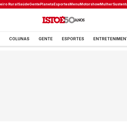
eiro Rural
Saúde
Gente
Planeta
Esportes
Menu
Motorshow
Mulher
Sustent
COLUNAS
GENTE
ESPORTES
ENTRETENIMEN