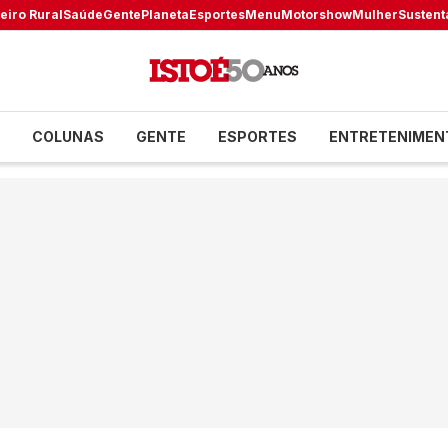
eiro Rural
Saúde
Gente
Planeta
Esportes
Menu
Motorshow
Mulher
Sustent
COLUNAS
GENTE
ESPORTES
ENTRETENIMEN