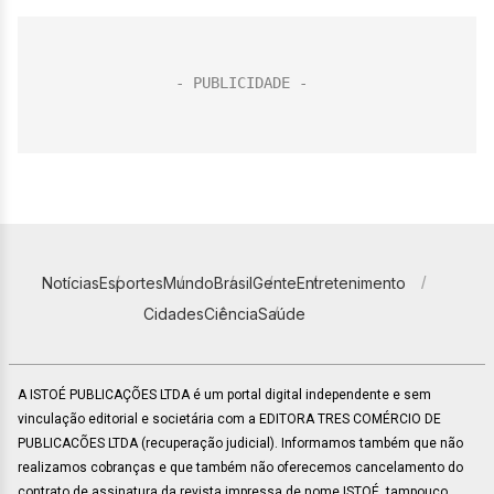
Notícias
Esportes
Mundo
Brasil
Gente
Entretenimento
Cidades
Ciência
Saúde
A ISTOÉ PUBLICAÇÕES LTDA é um portal digital independente e sem
vinculação editorial e societária com a EDITORA TRES COMÉRCIO DE
PUBLICACÕES LTDA (recuperação judicial). Informamos também que não
realizamos cobranças e que também não oferecemos cancelamento do
contrato de assinatura da revista impressa de nome ISTOÉ, tampouco