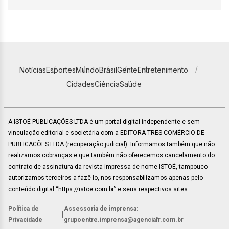
Notícias
Esportes
Mundo
Brasil
Gente
Entretenimento
Cidades
Ciência
Saúde
A ISTOÉ PUBLICAÇÕES LTDA é um portal digital independente e sem
vinculação editorial e societária com a EDITORA TRES COMÉRCIO DE
PUBLICACÕES LTDA (recuperação judicial). Informamos também que não
realizamos cobranças e que também não oferecemos cancelamento do
contrato de assinatura da revista impressa de nome ISTOÉ, tampouco
autorizamos terceiros a fazê-lo, nos responsabilizamos apenas pelo
conteúdo digital “https://istoe.com.br” e seus respectivos sites.
Política de
Assessoria de imprensa:
|
Privacidade
grupoentre.imprensa@agenciafr.com.br