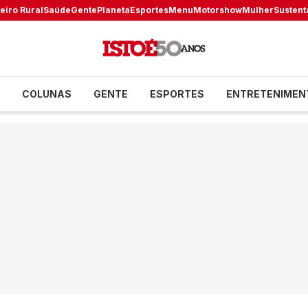
eiro Rural
Saúde
Gente
Planeta
Esportes
Menu
Motorshow
Mulher
Sustent
COLUNAS
GENTE
ESPORTES
ENTRETENIMEN