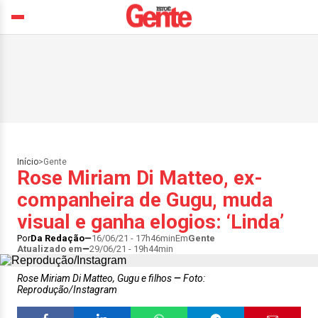
Início
>
Gente
Rose Miriam Di Matteo, ex-
companheira de Gugu, muda
visual e ganha elogios: ‘Linda’
Por
Da Redação
16/06/21 - 17h46min
Em
Gente
Atualizado em
29/06/21 - 19h44min
Rose Miriam Di Matteo, Gugu e filhos
Foto:
Reprodução/Instagram