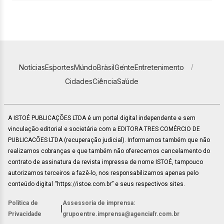
Notícias
Esportes
Mundo
Brasil
Gente
Entretenimento
Cidades
Ciência
Saúde
A ISTOÉ PUBLICAÇÕES LTDA é um portal digital independente e sem
vinculação editorial e societária com a EDITORA TRES COMÉRCIO DE
PUBLICACÕES LTDA (recuperação judicial). Informamos também que não
realizamos cobranças e que também não oferecemos cancelamento do
contrato de assinatura da revista impressa de nome ISTOÉ, tampouco
autorizamos terceiros a fazê-lo, nos responsabilizamos apenas pelo
conteúdo digital “https://istoe.com.br” e seus respectivos sites.
Política de
Assessoria de imprensa:
|
Privacidade
grupoentre.imprensa@agenciafr.com.br