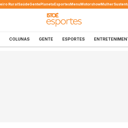
eiro Rural
Saúde
Gente
Planeta
Esportes
Menu
Motorshow
Mulher
Sustent
COLUNAS
GENTE
ESPORTES
ENTRETENIMEN