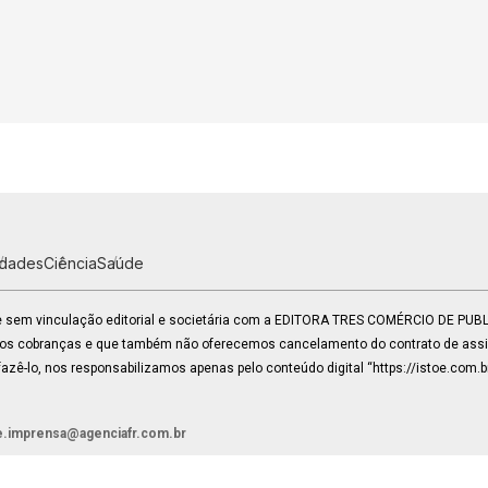
idades
Ciência
Saúde
 e sem vinculação editorial e societária com a EDITORA TRES COMÉRCIO DE PU
mos cobranças e que também não oferecemos cancelamento do contrato de assin
zê-lo, nos responsabilizamos apenas pelo conteúdo digital “https://istoe.com.b
e.imprensa@agenciafr.com.br