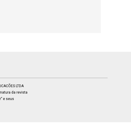
BLICACÕES LTDA
atura da revista
r” e seus