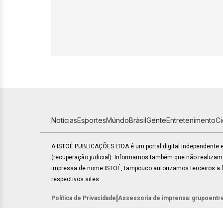
Notícias
Esportes
Mundo
Brasil
Gente
Entretenimento
C
A ISTOÉ PUBLICAÇÕES LTDA é um portal digital independente
(recuperação judicial). Informamos também que não realiza
impressa de nome ISTOÉ, tampouco autorizamos terceiros a fa
respectivos sites.
|
Política de Privacidade
Assessoria de imprensa: grupoentr