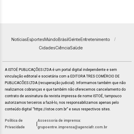
Notícias
Esportes
Mundo
Brasil
Gente
Entretenimento
Cidades
Ciência
Saúde
A ISTOÉ PUBLICAÇÕES LTDA é um portal digital independente e sem
vinculação editorial e societária com a EDITORA TRES COMÉRCIO DE
PUBLICACÕES LTDA (recuperação judicial). Informamos também que não
realizamos cobranças e que também não oferecemos cancelamento do
contrato de assinatura da revista impressa de nome ISTOÉ, tampouco
autorizamos terceiros a fazê-lo, nos responsabilizamos apenas pelo
conteúdo digital “https://istoe.com.br” e seus respectivos sites.
Política de
Assessoria de imprensa:
|
Privacidade
grupoentre.imprensa@agenciafr.com.br