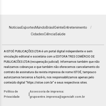
Notícias
Esportes
Mundo
Brasil
Gente
Entretenimento
Cidades
Ciência
Saúde
A ISTOÉ PUBLICAÇÕES LTDA é um portal digital independente e sem
vinculação editorial e societária com a EDITORA TRES COMÉRCIO DE
PUBLICACÕES LTDA (recuperação judicial). Informamos também que não
realizamos cobranças e que também não oferecemos cancelamento do
contrato de assinatura da revista impressa de nome ISTOÉ, tampouco
autorizamos terceiros a fazê-lo, nos responsabilizamos apenas pelo
conteúdo digital “https://istoe.com.br” e seus respectivos sites.
Política de
Assessoria de imprensa:
|
Privacidade
grupoentre.imprensa@agenciafr.com.br