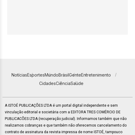
Notícias
Esportes
Mundo
Brasil
Gente
Entretenimento
Cidades
Ciência
Saúde
A ISTOÉ PUBLICAÇÕES LTDA é um portal digital independente e sem
vinculação editorial e societária com a EDITORA TRES COMÉRCIO DE
PUBLICACÕES LTDA (recuperação judicial). Informamos também que não
realizamos cobranças e que também não oferecemos cancelamento do
contrato de assinatura da revista impressa de nome ISTOÉ, tampouco