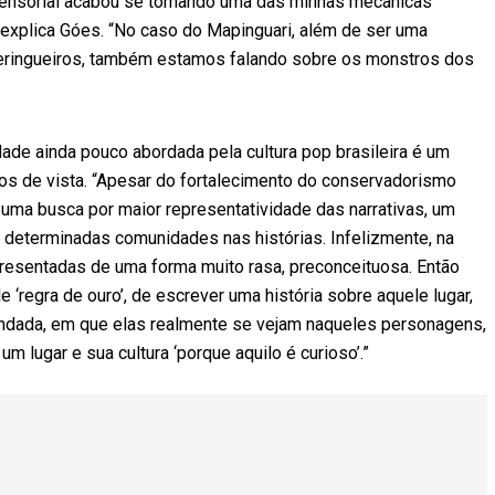
 sensorial acabou se tornando uma das minhas mecânicas
”, explica Góes. “No caso do Mapinguari, além de ser uma
 seringueiros, também estamos falando sobre os monstros dos
de ainda pouco abordada pela cultura pop brasileira é um
tos de vista. “Apesar do fortalecimento do conservadorismo
 uma busca por maior representatividade das narrativas, um
determinadas comunidades nas histórias. Infelizmente, na
esentadas de uma forma muito rasa, preconceituosa. Então
‘regra de ouro’, de escrever uma história sobre aquele lugar,
ndada, em que elas realmente se vejam naqueles personagens,
 lugar e sua cultura ‘porque aquilo é curioso’.”