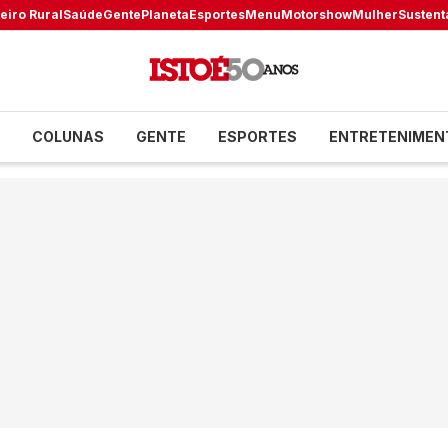
eiro Rural
Saúde
Gente
Planeta
Esportes
Menu
Motorshow
Mulher
Sustent
COLUNAS
GENTE
ESPORTES
ENTRETENIMEN