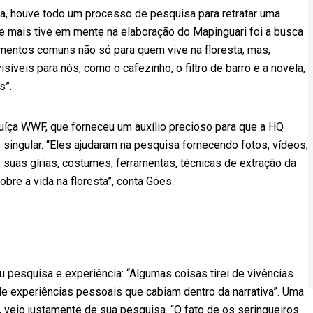
lia, houve todo um processo de pesquisa para retratar uma
ue mais tive em mente na elaboração do Mapinguari foi a busca
ementos comuns não só para quem vive na floresta, mas,
íveis para nós, como o cafezinho, o filtro de barro e a novela,
s”.
uíça WWF, que forneceu um auxílio precioso para que a HQ
singular. “Eles ajudaram na pesquisa fornecendo fotos, vídeos,
 suas gírias, costumes, ferramentas, técnicas de extração da
bre a vida na floresta”, conta Góes.
 pesquisa e experiência: “Algumas coisas tirei de vivências
de experiências pessoais que cabiam dentro da narrativa”. Uma
, veio justamente de sua pesquisa. “O fato de os seringueiros