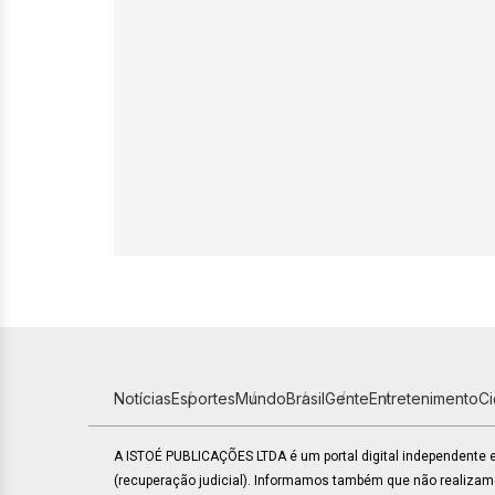
Notícias
Esportes
Mundo
Brasil
Gente
Entretenimento
C
A ISTOÉ PUBLICAÇÕES LTDA é um portal digital independente
(recuperação judicial). Informamos também que não realiza