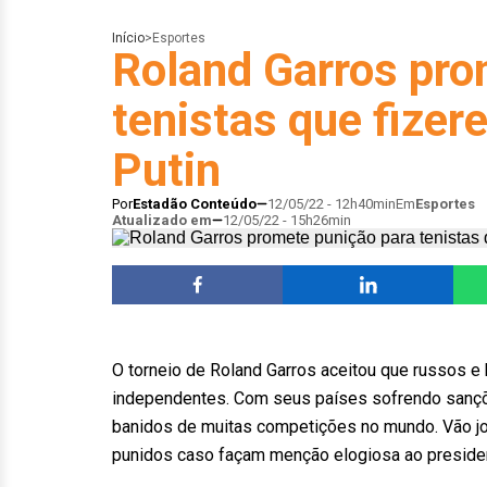
Início
>
Esportes
Roland Garros pro
tenistas que fize
Putin
Por
Estadão Conteúdo
12/05/22 - 12h40min
Em
Esportes
Atualizado em
12/05/22 - 15h26min
O torneio de Roland Garros aceitou que russos e
independentes. Com seus países sofrendo sançõe
banidos de muitas competições no mundo. Vão j
punidos caso façam menção elogiosa ao presiden