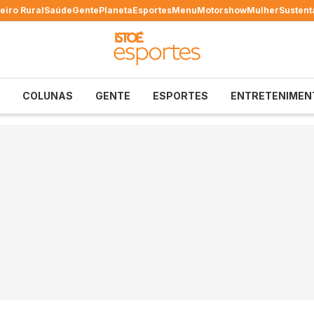
eiro Rural
Saúde
Gente
Planeta
Esportes
Menu
Motorshow
Mulher
Sustent
COLUNAS
GENTE
ESPORTES
ENTRETENIMEN