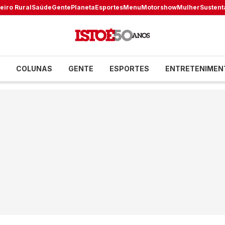
eiro Rural
Saúde
Gente
Planeta
Esportes
Menu
Motorshow
Mulher
Sustent
COLUNAS
GENTE
ESPORTES
ENTRETENIMEN