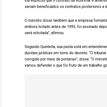
Ele explicou que o contrato da Rodrimar é anteri
seriam beneficiados os contratos posteriores a e
O ministro disse também que a empresa formaliz
embora licitado antes de 1993, foi assinado depo
será relicitada”, afirmou.
Segundo Quintella, sua pasta está em entendimen
dúvidas jurídicas em torno do decreto. “O tribuna
corrigido por meio de portarias”, disse. “O minis
vamos defender o que foi fruto de um trabalho g