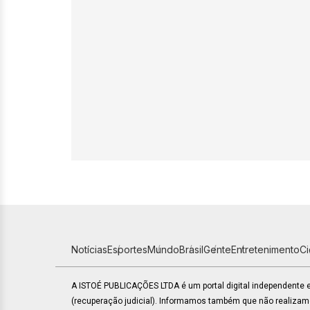
Notícias
Esportes
Mundo
Brasil
Gente
Entretenimento
C
A ISTOÉ PUBLICAÇÕES LTDA é um portal digital independente
(recuperação judicial). Informamos também que não realiza