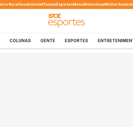
eiro Rural
Saúde
Gente
Planeta
Esportes
Menu
Motorshow
Mulher
Sustent
COLUNAS
GENTE
ESPORTES
ENTRETENIMEN