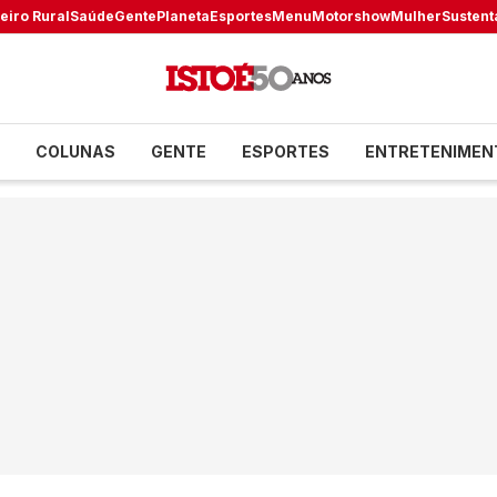
eiro Rural
Saúde
Gente
Planeta
Esportes
Menu
Motorshow
Mulher
Sustent
COLUNAS
GENTE
ESPORTES
ENTRETENIMEN