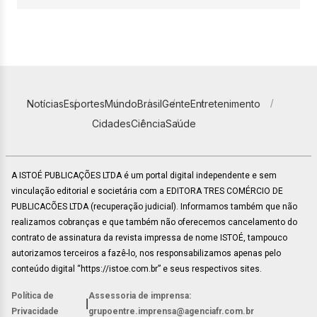
Notícias
Esportes
Mundo
Brasil
Gente
Entretenimento
Cidades
Ciência
Saúde
A ISTOÉ PUBLICAÇÕES LTDA é um portal digital independente e sem
vinculação editorial e societária com a EDITORA TRES COMÉRCIO DE
PUBLICACÕES LTDA (recuperação judicial). Informamos também que não
realizamos cobranças e que também não oferecemos cancelamento do
contrato de assinatura da revista impressa de nome ISTOÉ, tampouco
autorizamos terceiros a fazê-lo, nos responsabilizamos apenas pelo
conteúdo digital “https://istoe.com.br” e seus respectivos sites.
Política de
Assessoria de imprensa:
|
Privacidade
grupoentre.imprensa@agenciafr.com.br