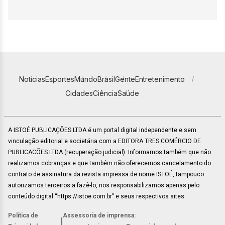
Notícias
Esportes
Mundo
Brasil
Gente
Entretenimento
Cidades
Ciência
Saúde
A ISTOÉ PUBLICAÇÕES LTDA é um portal digital independente e sem
vinculação editorial e societária com a EDITORA TRES COMÉRCIO DE
PUBLICACÕES LTDA (recuperação judicial). Informamos também que não
realizamos cobranças e que também não oferecemos cancelamento do
contrato de assinatura da revista impressa de nome ISTOÉ, tampouco
autorizamos terceiros a fazê-lo, nos responsabilizamos apenas pelo
conteúdo digital “https://istoe.com.br” e seus respectivos sites.
Política de
Assessoria de imprensa:
|