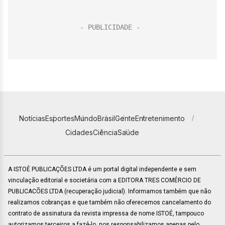
Notícias
Esportes
Mundo
Brasil
Gente
Entretenimento
Cidades
Ciência
Saúde
A ISTOÉ PUBLICAÇÕES LTDA é um portal digital independente e sem
vinculação editorial e societária com a EDITORA TRES COMÉRCIO DE
PUBLICACÕES LTDA (recuperação judicial). Informamos também que não
realizamos cobranças e que também não oferecemos cancelamento do
contrato de assinatura da revista impressa de nome ISTOÉ, tampouco
autorizamos terceiros a fazê-lo, nos responsabilizamos apenas pelo