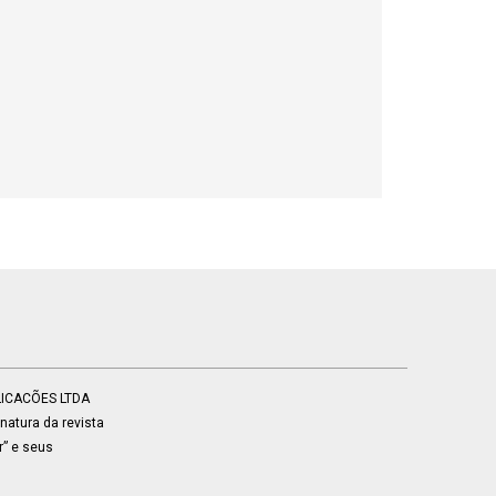
BLICACÕES LTDA
atura da revista
r” e seus