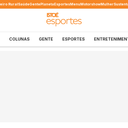
eiro Rural
Saúde
Gente
Planeta
Esportes
Menu
Motorshow
Mulher
Sustent
COLUNAS
GENTE
ESPORTES
ENTRETENIMEN