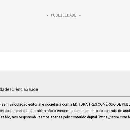
idades
Ciência
Saúde
 e sem vinculação editorial e societária com a EDITORA TRES COMÉRCIO DE PU
mos cobranças e que também não oferecemos cancelamento do contrato de assin
zê-lo, nos responsabilizamos apenas pelo conteúdo digital “https://istoe.com.b