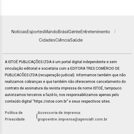
Notícias
Esportes
Mundo
Brasil
Gente
Entretenimento
Cidades
Ciência
Saúde
A ISTOÉ PUBLICAÇÕES LTDA é um portal digital independente e sem
vinculação editorial e societária com a EDITORA TRES COMÉRCIO DE
PUBLICACÕES LTDA (recuperação judicial). Informamos também que não
realizamos cobranças e que também não oferecemos cancelamento do
contrato de assinatura da revista impressa de nome ISTOÉ, tampouco
autorizamos terceiros a fazê-lo, nos responsabilizamos apenas pelo
conteúdo digital “https://istoe.com.br” e seus respectivos sites.
Política de
Assessoria de imprensa:
|
Privacidade
grupoentre.imprensa@agenciafr.com.br