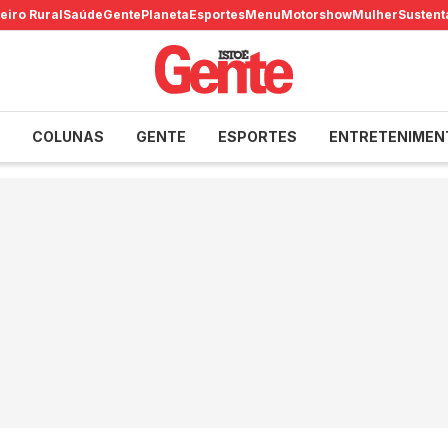
eiro Rural
Saúde
Gente
Planeta
Esportes
Menu
Motorshow
Mulher
Sustent
COLUNAS
GENTE
ESPORTES
ENTRETENIMEN