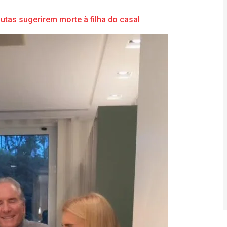
tas sugerirem morte à filha do casal