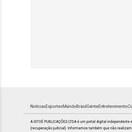
Notícias
Esportes
Mundo
Brasil
Gente
Entretenimento
C
A ISTOÉ PUBLICAÇÕES LTDA é um portal digital independente
(recuperação judicial). Informamos também que não realiza