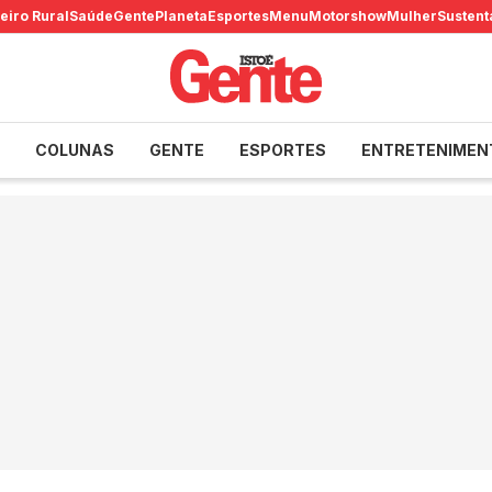
eiro Rural
Saúde
Gente
Planeta
Esportes
Menu
Motorshow
Mulher
Sustent
COLUNAS
GENTE
ESPORTES
ENTRETENIMEN