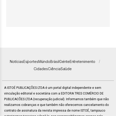
Notícias
Esportes
Mundo
Brasil
Gente
Entretenimento
Cidades
Ciência
Saúde
A ISTOÉ PUBLICAÇÕES LTDA é um portal digital independente e sem
vinculação editorial e societária com a EDITORA TRES COMÉRCIO DE
PUBLICACÕES LTDA (recuperação judicial). Informamos também que não
realizamos cobranças e que também não oferecemos cancelamento do
contrato de assinatura da revista impressa de nome ISTOÉ, tampouco