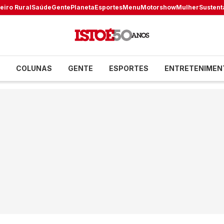
eiro Rural
Saúde
Gente
Planeta
Esportes
Menu
Motorshow
Mulher
Sustent
COLUNAS
GENTE
ESPORTES
ENTRETENIMEN