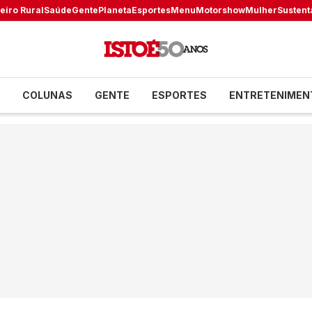
eiro Rural
Saúde
Gente
Planeta
Esportes
Menu
Motorshow
Mulher
Sustent
COLUNAS
GENTE
ESPORTES
ENTRETENIMEN