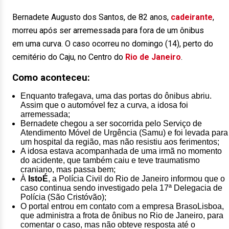
Bernadete Augusto dos Santos, de 82 anos,
cadeirante
,
morreu após ser arremessada para fora de um ônibus
em uma curva. O caso ocorreu no domingo (14), perto do
cemitério do Caju, no Centro do
Rio de Janeiro
.
Como aconteceu:
Enquanto trafegava, uma das portas do ônibus abriu.
Assim que o automóvel fez a curva, a idosa foi
arremessada;
Bernadete chegou a ser socorrida pelo Serviço de
Atendimento Móvel de Urgência (Samu) e foi levada para
um hospital da região, mas não resistiu aos ferimentos;
A idosa estava acompanhada de uma irmã no momento
do acidente, que também caiu e teve traumatismo
craniano, mas passa bem;
À
IstoÉ
, a Polícia Civil do Rio de Janeiro informou que o
caso continua sendo investigado pela 17ª Delegacia de
Polícia (São Cristóvão);
O portal entrou em contato com a empresa BrasoLisboa,
que administra a frota de ônibus no Rio de Janeiro, para
comentar o caso, mas não obteve resposta até o