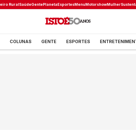
eiro Rural
Saúde
Gente
Planeta
Esportes
Menu
Motorshow
Mulher
Sustent
COLUNAS
GENTE
ESPORTES
ENTRETENIMEN