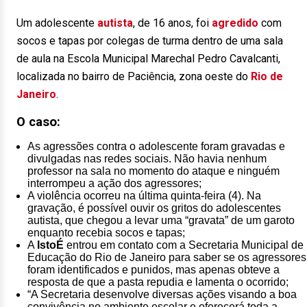
Um adolescente
autista
, de 16 anos, foi
agredido
com
socos e tapas por colegas de turma dentro de uma sala
de aula na Escola Municipal Marechal Pedro Cavalcanti,
localizada no bairro de Paciência, zona oeste do
Rio de
Janeiro
.
O caso:
As agressões contra o adolescente foram gravadas e
divulgadas nas redes sociais. Não havia nenhum
professor na sala no momento do ataque e ninguém
interrompeu a ação dos agressores;
A violência ocorreu na última quinta-feira (4). Na
gravação, é possível ouvir os gritos do adolescentes
autista, que chegou a levar uma “gravata” de um garoto
enquanto recebia socos e tapas;
A
IstoÉ
entrou em contato com a Secretaria Municipal de
Educação do Rio de Janeiro para saber se os agressores
foram identificados e punidos, mas apenas obteve a
resposta de que a pasta repudia e lamenta o ocorrido;
“A Secretaria desenvolve diversas ações visando a boa
convivência no ambiente escolar e oferecerá toda a