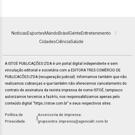
Notícias
Esportes
Mundo
Brasil
Gente
Entretenimento
Cidades
Ciência
Saúde
A ISTOÉ PUBLICAÇÕES LTDA é um portal digital independente e sem
vinculação editorial e societária com a EDITORA TRES COMÉRCIO DE
PUBLICACÕES LTDA (recuperação judicial). Informamos também que não
realizamos cobranças e que também não oferecemos cancelamento do
contrato de assinatura da revista impressa de nome ISTOÉ, tampouco
autorizamos terceiros a fazê-lo, nos responsabilizamos apenas pelo
conteúdo digital “https://istoe.com.br” e seus respectivos sites.
Política de
Assessoria de imprensa:
|
Privacidade
grupoentre.imprensa@agenciafr.com.br