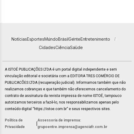
Notícias
Esportes
Mundo
Brasil
Gente
Entretenimento
Cidades
Ciência
Saúde
A ISTOÉ PUBLICAÇÕES LTDA é um portal digital independente e sem
vinculação editorial e societária com a EDITORA TRES COMÉRCIO DE
PUBLICACÕES LTDA (recuperação judicial). Informamos também que não
realizamos cobranças e que também não oferecemos cancelamento do
contrato de assinatura da revista impressa de nome ISTOÉ, tampouco
autorizamos terceiros a fazê-lo, nos responsabilizamos apenas pelo
conteúdo digital “https://istoe.com.br” e seus respectivos sites.
Política de
Assessoria de imprensa:
|
Privacidade
grupoentre.imprensa@agenciafr.com.br