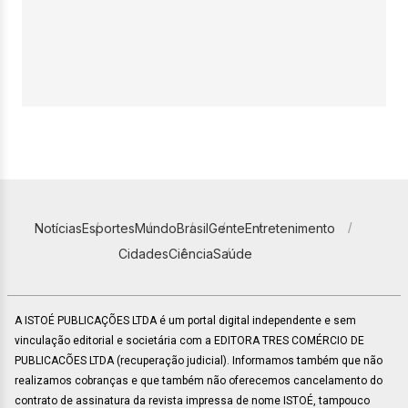
Notícias
Esportes
Mundo
Brasil
Gente
Entretenimento
Cidades
Ciência
Saúde
A ISTOÉ PUBLICAÇÕES LTDA é um portal digital independente e sem
vinculação editorial e societária com a EDITORA TRES COMÉRCIO DE
PUBLICACÕES LTDA (recuperação judicial). Informamos também que não
realizamos cobranças e que também não oferecemos cancelamento do
contrato de assinatura da revista impressa de nome ISTOÉ, tampouco