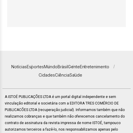
Notícias
Esportes
Mundo
Brasil
Gente
Entretenimento
Cidades
Ciência
Saúde
A ISTOÉ PUBLICAÇÕES LTDA é um portal digital independente e sem
vinculação editorial e societária com a EDITORA TRES COMÉRCIO DE
PUBLICACÕES LTDA (recuperação judicial). Informamos também que não
realizamos cobranças e que também não oferecemos cancelamento do
contrato de assinatura da revista impressa de nome ISTOÉ, tampouco
autorizamos terceiros a fazê-lo, nos responsabilizamos apenas pelo