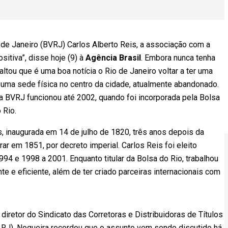
 de Janeiro (BVRJ) Carlos Alberto Reis, a associação com a
sitiva”, disse hoje (9) à
Agência Brasil
. Embora nunca tenha
ltou que é uma boa notícia o Rio de Janeiro voltar a ter uma
ter uma sede física no centro da cidade, atualmente abandonado.
 a BVRJ funcionou até 2002, quando foi incorporada pela Bolsa
 Rio.
s, inaugurada em 14 de julho de 1820, três anos depois da
r em 1851, por decreto imperial. Carlos Reis foi eleito
4 e 1998 a 2001. Enquanto titular da Bolsa do Rio, trabalhou
e e eficiente, além de ter criado parceiras internacionais com
 diretor do Sindicato das Corretoras e Distribuidoras de Títulos
r RJ). Nogueira recordou que o assunto vem sendo discutido há