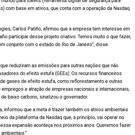
do mundo para
tokens
(ferramenta digital de segurança para
ras) com base em ativos, que conta com a operação da Nasdaq
gies, Carlos Patiño, afirmou que a empresa tem interesse em
afio participar desse projeto criativo. Temos muito o que fazer,
m conjunto com o estado do Rio de Janeiro”, disse.
 que reduziram as emissões para outras nações que não
sadores do efeito estufa (GEEs). Os recursos financeiros
de gases de efeito estufa, como reflorestamento e outras
e empregos e atração de empresas nacionais e internacionais,
 de baixo carbono, sinalizou o governador.
, informou que a meta é trazer também os ativos ambientais
eio da plataforma da Nasdaq que, a princípio, vai operar no
que essa expansão aconteça nos próximos anos. Queremos fazer
 ambientais.”