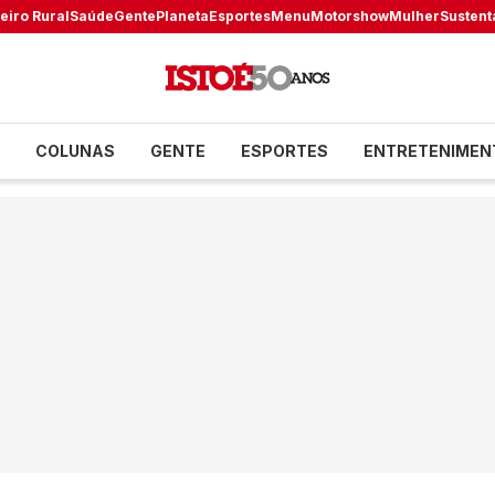
eiro Rural
Saúde
Gente
Planeta
Esportes
Menu
Motorshow
Mulher
Sustent
COLUNAS
GENTE
ESPORTES
ENTRETENIMEN