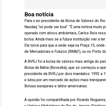
Boa notícia
Para o ex-presidente da Bolsa de Valores do Rio
Nasdaq “só pode ser boa”. “É uma notícia muito po
operado com ativos ambientais, Carlos Reis ressa
bolsa. Ainda mais se a futura instituição vier a 
Ele torce para que a sede seja na Praça 15, onde
de Mercadorias e Futuros (BM&F), ou no Porto do
A BVRJ foi a bolsa de valores mais antiga do paí
Bolsa da Bahia (Bovesba), que só começou a opera
presidente da BVRJ por dois mandatos: 1992 a 199
e lutou por um mercado de ações mais transparent
Bolsas europeias e latino-americanas.
A opinião foi compartilhada por Ricardo Nogueira,
e Valores Mobiliários do Rio de Janeiro (Sindico