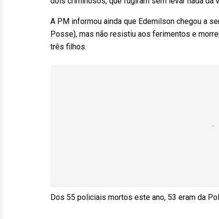
dois criminosos, que fugiram sem levar nada da v
A PM informou ainda que Edemilson chegou a ser 
Posse), mas não resistiu aos ferimentos e morre
três filhos.
Dos 55 policiais mortos este ano, 53 eram da Políc