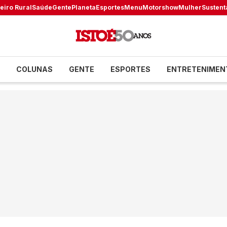
eiro Rural
Saúde
Gente
Planeta
Esportes
Menu
Motorshow
Mulher
Sustent
COLUNAS
GENTE
ESPORTES
ENTRETENIMEN