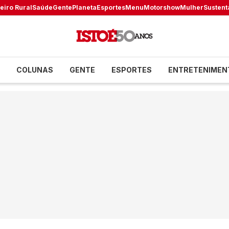
eiro Rural
Saúde
Gente
Planeta
Esportes
Menu
Motorshow
Mulher
Sustent
COLUNAS
GENTE
ESPORTES
ENTRETENIMEN