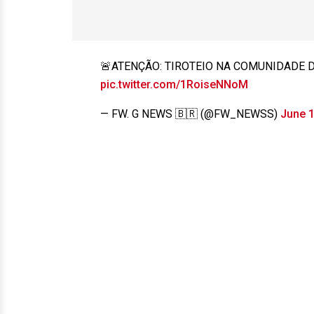
🚨ATENÇÃO: TIROTEIO NA COMUNIDADE D
pic.twitter.com/1RoiseNNoM
— FW. G NEWS 🇧🇷 (@FW_NEWSS)
June 1