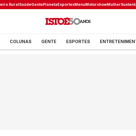
eiro Rural
Saúde
Gente
Planeta
Esportes
Menu
Motorshow
Mulher
Sustent
COLUNAS
GENTE
ESPORTES
ENTRETENIMEN