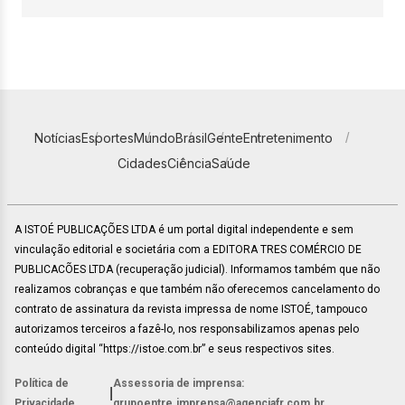
Notícias
Esportes
Mundo
Brasil
Gente
Entretenimento
Cidades
Ciência
Saúde
A ISTOÉ PUBLICAÇÕES LTDA é um portal digital independente e sem
vinculação editorial e societária com a EDITORA TRES COMÉRCIO DE
PUBLICACÕES LTDA (recuperação judicial). Informamos também que não
realizamos cobranças e que também não oferecemos cancelamento do
contrato de assinatura da revista impressa de nome ISTOÉ, tampouco
autorizamos terceiros a fazê-lo, nos responsabilizamos apenas pelo
conteúdo digital “https://istoe.com.br” e seus respectivos sites.
Política de
Assessoria de imprensa:
|
Privacidade
grupoentre.imprensa@agenciafr.com.br