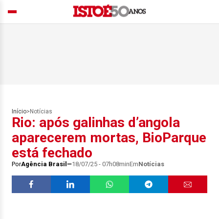
Início
>
Notícias
Rio: após galinhas d’angola
aparecerem mortas, BioParque
está fechado
Por
Agência Brasil
18/07/25 - 07h08min
Em
Notícias